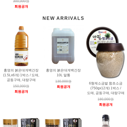
300,000원
회원공개
NEW ARRIVALS
홍영의 붉은대게백간장
홍영의 붉은대게백간장
(1.5Lx6개) 1박스 / 도매,
10L 말통
공동구매, 대량구매
130,000원
6형제소금밭 함초소금
150,000원
회원공개
(750gx12개) 1박스 /
회원공개
도매, 공동구매, 대량구매
180,000원
회원공개