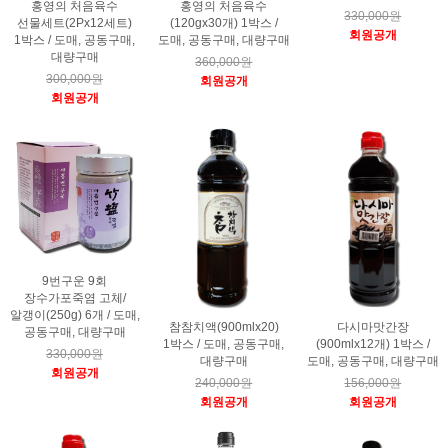
홍영의 처음육수
홍영의 처음육수
330,000원
선물세트(2Px12세트)
(120gx30개) 1박스 /
회원공개
1박스 / 도매, 공동구매,
도매, 공동구매, 대량구매
대량구매
360,000원
300,000원
회원공개
회원공개
9번구운 9회
장수가포죽염 고체/
알갱이(250g) 6개 / 도매,
참참치액(900mlx20)
다시마맛간장
공동구매, 대량구매
1박스 / 도매, 공동구매,
(900mlx12개) 1박스 /
330,000원
대량구매
도매, 공동구매, 대량구매
회원공개
240,000원
156,000원
회원공개
회원공개