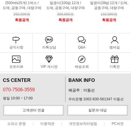
(500mlx25개) 1박스 /
알갱이(100g) 12개 /
알갱이(38g) 12개 / 도매,
도매, 공동구매, 대량구매
도매, 공동구매, 대량구매
공동구매, 대량구매
250,000원
300,000원
132,000원
회원공개
회원공개
회원공개
공지사항
카톡상담
Q&A
멤버쉽
포토리뷰
VIP 게시판
배송조회
기획전
CS CENTER
BANK INFO
070-7506-3559
예금주 : 이동선
평일 10:00 ~ 17:00
우리은행 1002-830-561347 이동선
고객센터 연결
질문과 대답
소파소 운영
이용약관
개인정보처리방침
PC버전