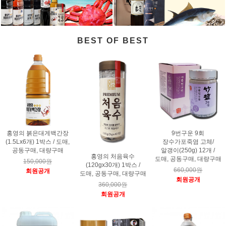
BEST OF BEST
홍영의 붉은대게백간장
9번구운 9회
(1.5Lx6개) 1박스 / 도매,
장수가포죽염 고체/
공동구매, 대량구매
알갱이(250g) 12개 /
홍영의 처음육수
도매, 공동구매, 대량구매
150,000원
(120gx30개) 1박스 /
660,000원
회원공개
도매, 공동구매, 대량구매
회원공개
360,000원
회원공개