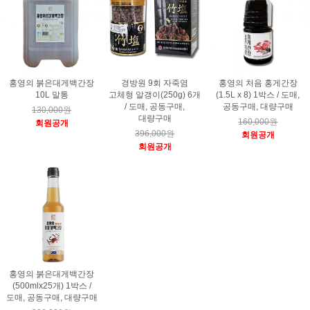
홍영의 붉은대게백간장
경방원 9회 자죽염
홍영의 처음 홍게간장
10L 말통
고체형 알갱이(250g) 6개
(1.5L x 8) 1박스 / 도매,
/ 도매, 공동구매,
공동구매, 대량구매
130,000원
대량구매
160,000원
회원공개
396,000원
회원공개
회원공개
홍영의 붉은대게백간장
(500mlx25개) 1박스 /
도매, 공동구매, 대량구매