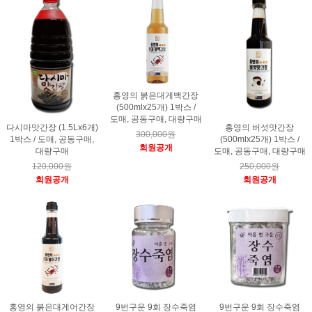
홍영의 붉은대게백간장
(500mlx25개) 1박스 /
도매, 공동구매, 대량구매
다시마맛간장 (1.5Lx6개)
홍영의 버섯맛간장
300,000원
1박스 / 도매, 공동구매,
(500mlx25개) 1박스 /
회원공개
대량구매
도매, 공동구매, 대량구매
120,000원
250,000원
회원공개
회원공개
홍영의 붉은대게어간장
9번구운 9회 장수죽염
9번구운 9회 장수죽염