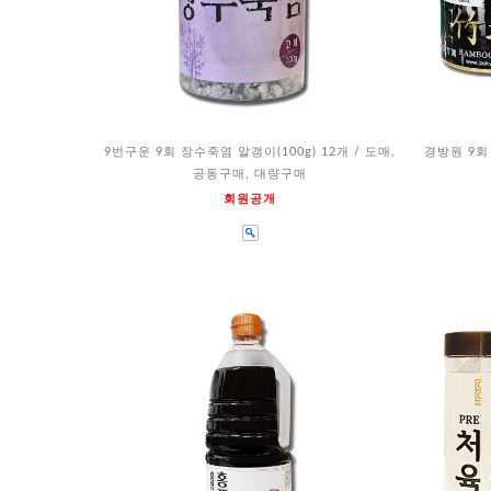
9번구운 9회 장수죽염 알갱이(100g) 12개 / 도매,
경방원 9회 
공동구매, 대량구매
회원공개