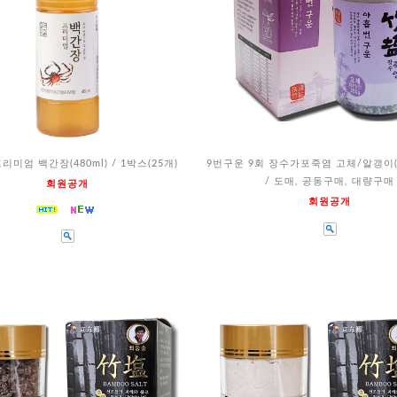
리미엄 백간장(480ml) / 1박스(25개)
9번구운 9회 장수가포죽염 고체/알갱이(2
/ 도매, 공동구매, 대량구매
회원공개
회원공개