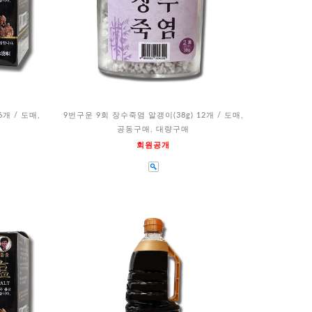
개 / 도매,
9번구운 9회 장수죽염 알갱이(38g) 12개 / 도매,
공동구매, 대량구매
회원공개