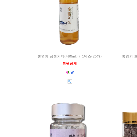
홍영의 금참치액(480ml) / 1박스(25개)
홍영의 프
회원공개