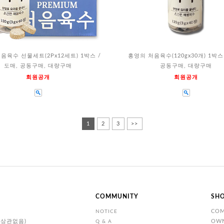
음육수 선물세트(2Px12세트) 1박스 /
홍영의 처음육수(120gx30개) 1박스 
도매, 공동구매, 대량구매
공동구매, 대량구매
회원공개
회원공개
1
2
3
>>
COMMUNITY
SHO
CO
NOTICE
일 상관없음)
OW
Q & A